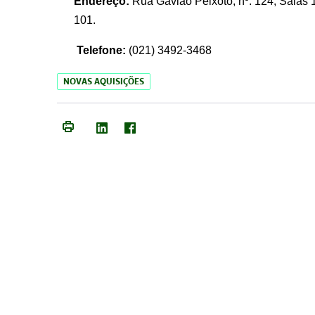
Endereço:
Rua Gavião Peixoto, nº. 124, Salas 1
101.
Telefone:
(021) 3492-3468
NOVAS AQUISIÇÕES