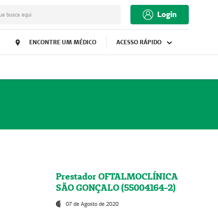
Login
ua busca aqui
ENCONTRE UM MÉDICO
ACESSO RÁPIDO
Prestador OFTALMOCLÍNICA
SÃO GONÇALO (55004164-2)
07 de Agosto de 2020