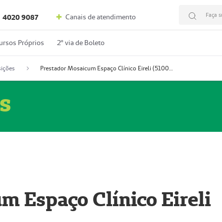
Faça s
Canais de atendimento
4020 9087
ursos Próprios
2º via de Boleto
ições
Prestador Mosaicum Espaço Clínico Eireli (51004355-5)
s
m Espaço Clínico Eireli