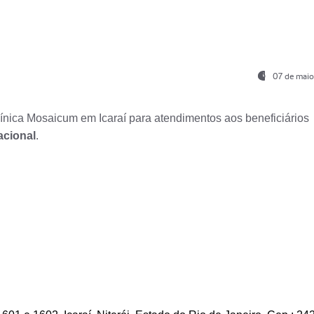
07 de maio
nica Mosaicum em Icaraí para atendimentos aos beneficiários
acional
.