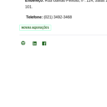
Endereço:
Rua Gavião Peixoto, nº. 124, Salas 1
101.
Telefone:
(021) 3492-3468
NOVAS AQUISIÇÕES