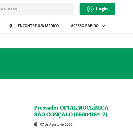
Login
ua busca aqui
ENCONTRE UM MÉDICO
ACESSO RÁPIDO
Prestador OFTALMOCLÍNICA
SÃO GONÇALO (55004164-2)
07 de Agosto de 2020