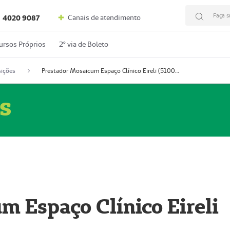
Faça s
Canais de atendimento
4020 9087
ursos Próprios
2º via de Boleto
ições
Prestador Mosaicum Espaço Clínico Eireli (51004355-5)
s
m Espaço Clínico Eireli