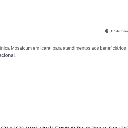
07 de maio
nica Mosaicum em Icaraí para atendimentos aos beneficiários
acional
.