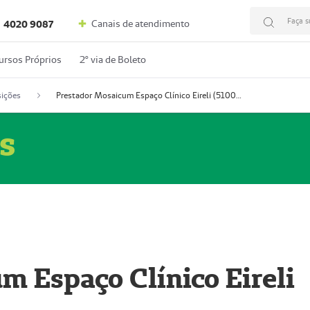
Faça s
Canais de atendimento
4020 9087
ursos Próprios
2º via de Boleto
ições
Prestador Mosaicum Espaço Clínico Eireli (51004355-5)
s
m Espaço Clínico Eireli