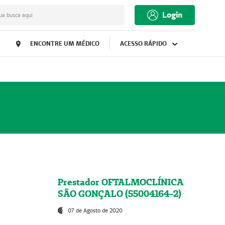
Login
ua busca aqui
ENCONTRE UM MÉDICO
ACESSO RÁPIDO
Prestador OFTALMOCLÍNICA
SÃO GONÇALO (55004164-2)
07 de Agosto de 2020