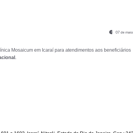
07 de maio
nica Mosaicum em Icaraí para atendimentos aos beneficiários
acional
.