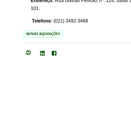
Endereço:
Rua Gavião Peixoto, nº. 124, Salas 1
101.
Telefone:
(021) 3492-3468
NOVAS AQUISIÇÕES