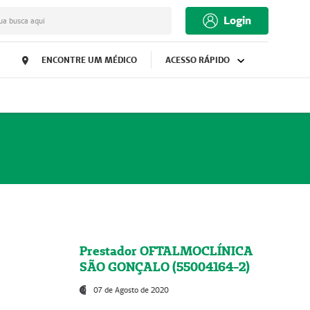
Login
ua busca aqui
ENCONTRE UM MÉDICO
ACESSO RÁPIDO
Prestador OFTALMOCLÍNICA
SÃO GONÇALO (55004164-2)
07 de Agosto de 2020