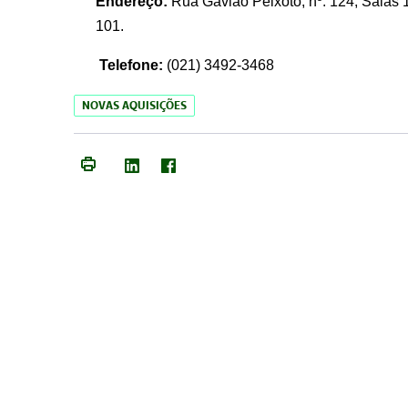
Endereço:
Rua Gavião Peixoto, nº. 124, Salas 1
101.
Telefone:
(021) 3492-3468
NOVAS AQUISIÇÕES