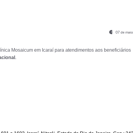
07 de maio
nica Mosaicum em Icaraí para atendimentos aos beneficiários
acional
.