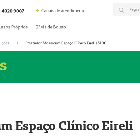
Faça s
Canais de atendimento
4020 9087
ursos Próprios
2º via de Boleto
ições
Prestador Mosaicum Espaço Clínico Eireli (51004355-5)
s
m Espaço Clínico Eireli