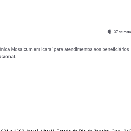
07 de maio
nica Mosaicum em Icaraí para atendimentos aos beneficiários
acional
.