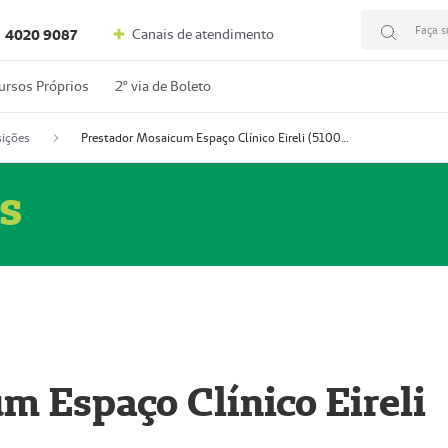
Faça s
Canais de atendimento
4020 9087
ursos Próprios
2º via de Boleto
ições
Prestador Mosaicum Espaço Clínico Eireli (51004355-5)
s
m Espaço Clínico Eireli