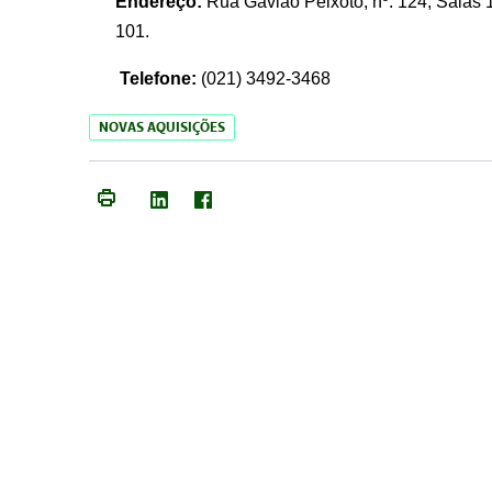
Endereço:
Rua Gavião Peixoto, nº. 124, Salas 1
101.
Telefone:
(021) 3492-3468
NOVAS AQUISIÇÕES