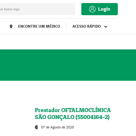
Login
ua busca aqui
ENCONTRE UM MÉDICO
ACESSO RÁPIDO
Prestador OFTALMOCLÍNICA
SÃO GONÇALO (55004164-2)
07 de Agosto de 2020