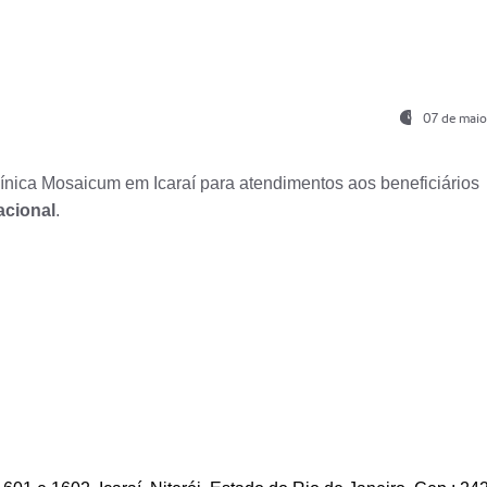
07 de maio
nica Mosaicum em Icaraí para atendimentos aos beneficiários
acional
.