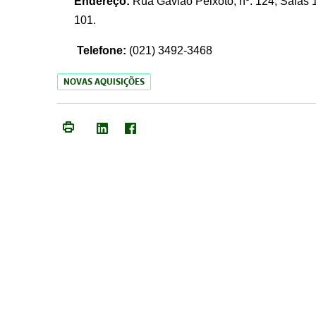
Endereço:
Rua Gavião Peixoto, nº. 124, Salas 1
101.
Telefone:
(021) 3492-3468
NOVAS AQUISIÇÕES