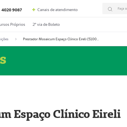
Faça s
Canais de atendimento
4020 9087
ursos Próprios
2º via de Boleto
ições
Prestador Mosaicum Espaço Clínico Eireli (51004355-5)
s
m Espaço Clínico Eireli