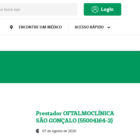
Login
ua busca aqui
ENCONTRE UM MÉDICO
ACESSO RÁPIDO
Prestador OFTALMOCLÍNICA
SÃO GONÇALO (55004164-2)
07 de Agosto de 2020