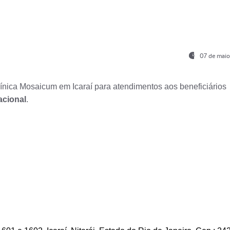
07 de maio
nica Mosaicum em Icaraí para atendimentos aos beneficiários
acional
.