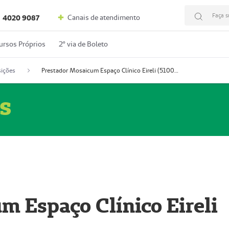
Faça s
Canais de atendimento
4020 9087
ursos Próprios
2º via de Boleto
ições
Prestador Mosaicum Espaço Clínico Eireli (51004355-5)
s
m Espaço Clínico Eireli