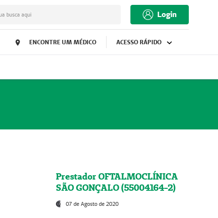
Login
ua busca aqui
ENCONTRE UM MÉDICO
ACESSO RÁPIDO
Prestador OFTALMOCLÍNICA
SÃO GONÇALO (55004164-2)
07 de Agosto de 2020