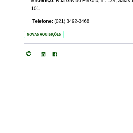
Endereço:
Rua Gavião Peixoto, nº. 124, Salas 1
101.
Telefone:
(021) 3492-3468
NOVAS AQUISIÇÕES