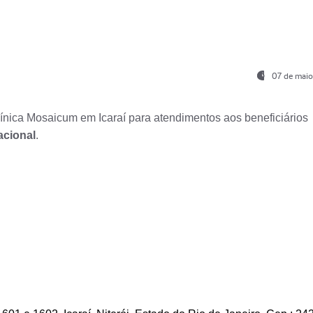
07 de maio
nica Mosaicum em Icaraí para atendimentos aos beneficiários
acional
.