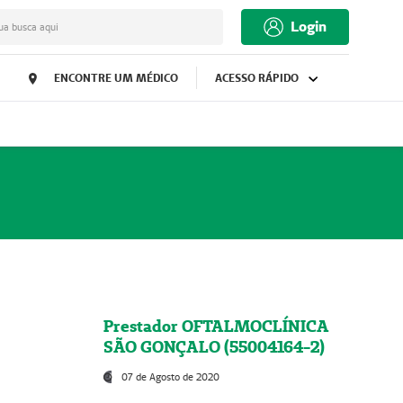
Login
ua busca aqui
ENCONTRE UM MÉDICO
ACESSO RÁPIDO
Prestador OFTALMOCLÍNICA
SÃO GONÇALO (55004164-2)
07 de Agosto de 2020