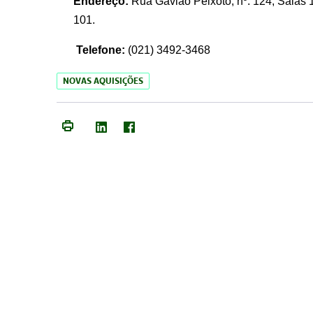
Endereço:
Rua Gavião Peixoto, nº. 124, Salas 1
101.
Telefone:
(021) 3492-3468
NOVAS AQUISIÇÕES