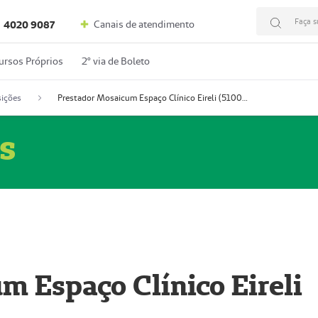
Faça s
Canais de atendimento
4020 9087
ursos Próprios
2º via de Boleto
ições
Prestador Mosaicum Espaço Clínico Eireli (51004355-5)
s
m Espaço Clínico Eireli