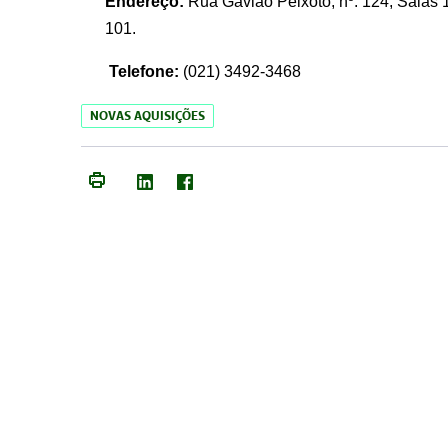
Endereço:
Rua Gavião Peixoto, nº. 124, Salas 1
101.
Telefone:
(021) 3492-3468
NOVAS AQUISIÇÕES