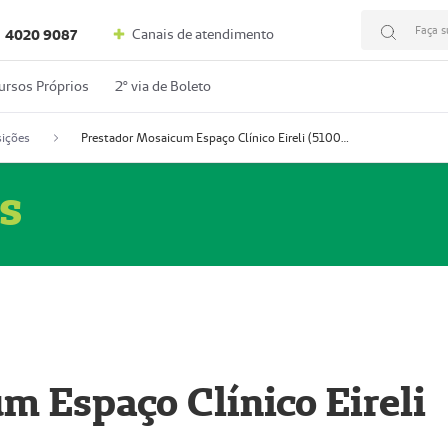
Faça s
Canais de atendimento
4020 9087
ursos Próprios
2º via de Boleto
ições
Prestador Mosaicum Espaço Clínico Eireli (51004355-5)
s
m Espaço Clínico Eireli