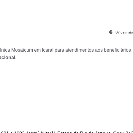
07 de maio
nica Mosaicum em Icaraí para atendimentos aos beneficiários
acional
.