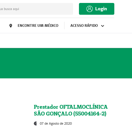
Login
ua busca aqui
ENCONTRE UM MÉDICO
ACESSO RÁPIDO
Prestador OFTALMOCLÍNICA
SÃO GONÇALO (55004164-2)
07 de Agosto de 2020