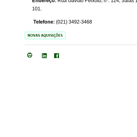
Endereço:
Rua Gavião Peixoto, nº. 124, Salas 1
101.
Telefone:
(021) 3492-3468
NOVAS AQUISIÇÕES