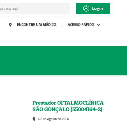
Login
ua busca aqui
ENCONTRE UM MÉDICO
ACESSO RÁPIDO
Prestador OFTALMOCLÍNICA
SÃO GONÇALO (55004164-2)
07 de Agosto de 2020