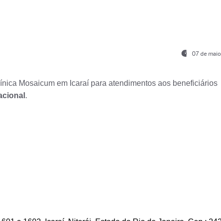
07 de maio
nica Mosaicum em Icaraí para atendimentos aos beneficiários
acional
.