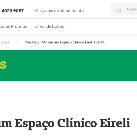
Faça s
Canais de atendimento
4020 9087
ursos Próprios
2º via de Boleto
ições
Prestador Mosaicum Espaço Clínico Eireli (51004355-5)
s
m Espaço Clínico Eireli