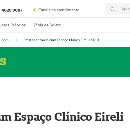
Faça s
Canais de atendimento
4020 9087
ursos Próprios
2º via de Boleto
ições
Prestador Mosaicum Espaço Clínico Eireli (51004355-5)
s
m Espaço Clínico Eireli