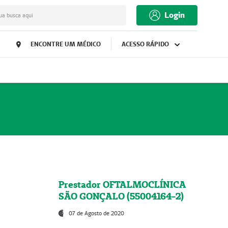
Login
ua busca aqui
ENCONTRE UM MÉDICO
ACESSO RÁPIDO
Prestador OFTALMOCLÍNICA
SÃO GONÇALO (55004164-2)
07 de Agosto de 2020