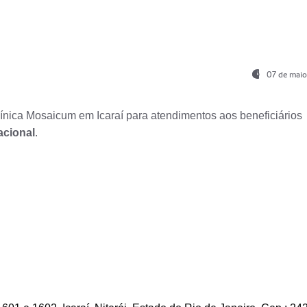
07 de maio
nica Mosaicum em Icaraí para atendimentos aos beneficiários
acional
.