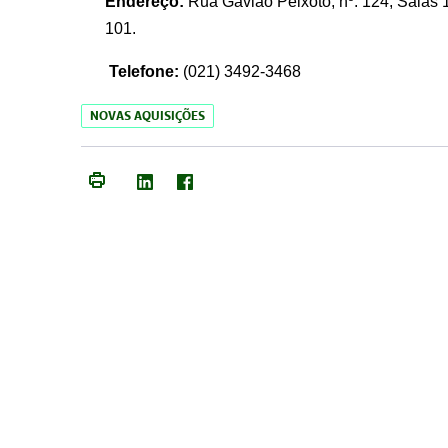
Endereço:
Rua Gavião Peixoto, nº. 124, Salas 1
101.
Telefone:
(021) 3492-3468
NOVAS AQUISIÇÕES