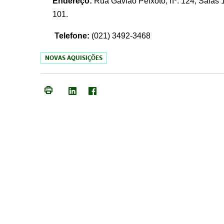
Endereço:
Rua Gavião Peixoto, nº. 124, Salas 1
101.
Telefone:
(021) 3492-3468
NOVAS AQUISIÇÕES