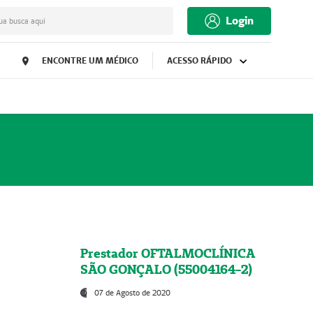
Login
ua busca aqui
ENCONTRE UM MÉDICO
ACESSO RÁPIDO
Prestador OFTALMOCLÍNICA
SÃO GONÇALO (55004164-2)
07 de Agosto de 2020