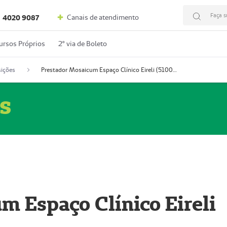
Faça s
Canais de atendimento
4020 9087
ursos Próprios
2º via de Boleto
ições
Prestador Mosaicum Espaço Clínico Eireli (51004355-5)
s
m Espaço Clínico Eireli