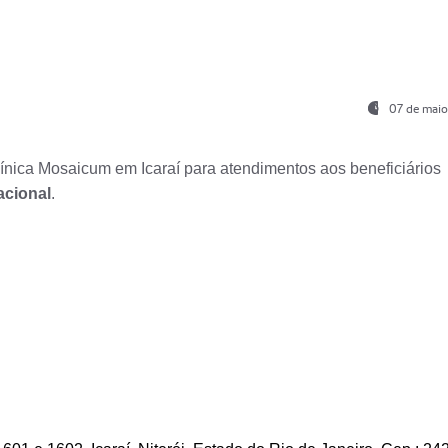
07 de maio
nica Mosaicum em Icaraí para atendimentos aos beneficiários
acional
.