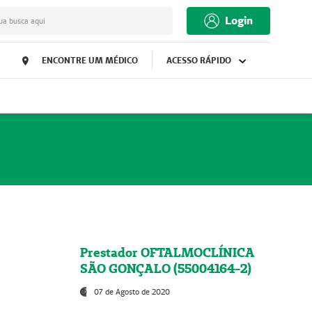
Login
ua busca aqui
ENCONTRE UM MÉDICO
ACESSO RÁPIDO
Prestador OFTALMOCLÍNICA
SÃO GONÇALO (55004164-2)
07 de Agosto de 2020