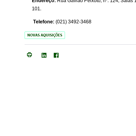
Endereço:
Rua Gavião Peixoto, nº. 124, Salas 1
101.
Telefone:
(021) 3492-3468
NOVAS AQUISIÇÕES