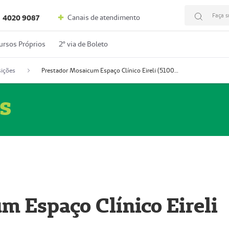
Faça s
Canais de atendimento
4020 9087
ursos Próprios
2º via de Boleto
ições
Prestador Mosaicum Espaço Clínico Eireli (51004355-5)
s
m Espaço Clínico Eireli