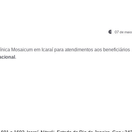
07 de maio
nica Mosaicum em Icaraí para atendimentos aos beneficiários
acional
.