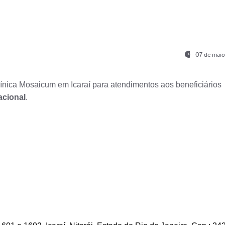
07 de maio
nica Mosaicum em Icaraí para atendimentos aos beneficiários
acional
.