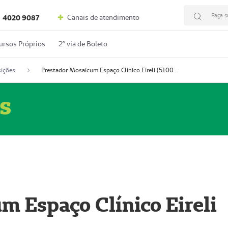
Faça s
Canais de atendimento
4020 9087
ursos Próprios
2º via de Boleto
ições
Prestador Mosaicum Espaço Clínico Eireli (51004355-5)
s
m Espaço Clínico Eireli