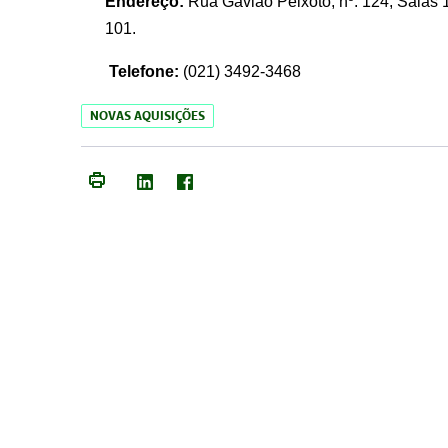
Endereço:
Rua Gavião Peixoto, nº. 124, Salas 1
101.
Telefone:
(021) 3492-3468
NOVAS AQUISIÇÕES