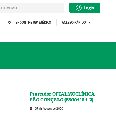
Login
ua busca aqui
ENCONTRE UM MÉDICO
ACESSO RÁPIDO
Prestador OFTALMOCLÍNICA
SÃO GONÇALO (55004164-2)
07 de Agosto de 2020