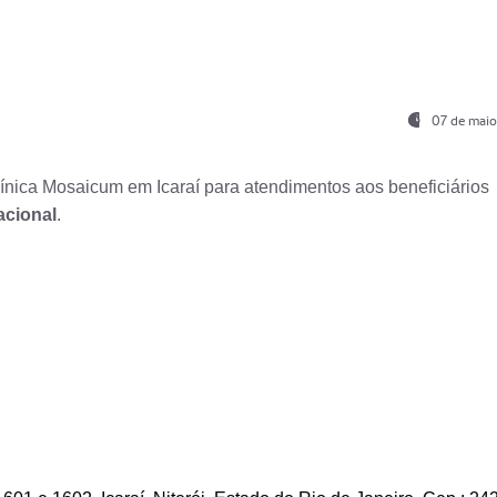
07 de maio
nica Mosaicum em Icaraí para atendimentos aos beneficiários
acional
.