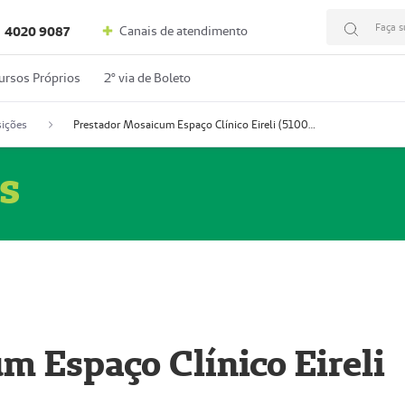
Faça s
Canais de atendimento
4020 9087
ursos Próprios
2º via de Boleto
ições
Prestador Mosaicum Espaço Clínico Eireli (51004355-5)
s
m Espaço Clínico Eireli