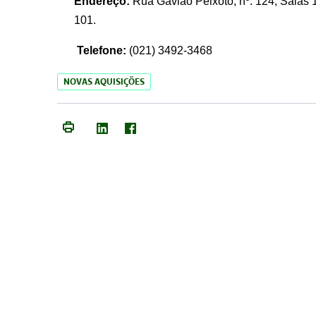
Endereço:
Rua Gavião Peixoto, nº. 124, Salas 1
101.
Telefone:
(021) 3492-3468
NOVAS AQUISIÇÕES