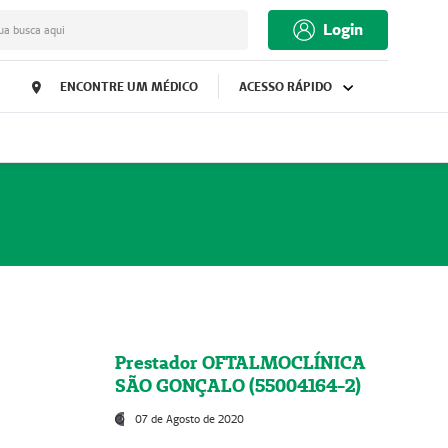
Login
ua busca aqui
ENCONTRE UM MÉDICO
ACESSO RÁPIDO
Prestador OFTALMOCLÍNICA
SÃO GONÇALO (55004164-2)
07 de Agosto de 2020