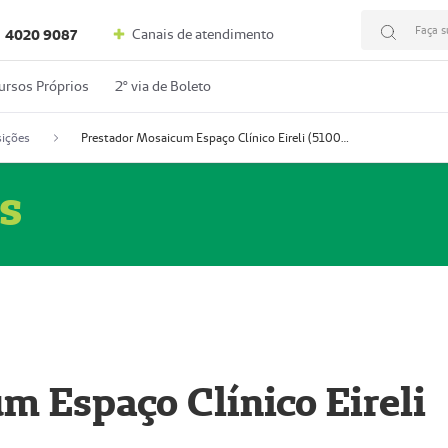
Faça s
Canais de atendimento
4020 9087
ursos Próprios
2º via de Boleto
ições
Prestador Mosaicum Espaço Clínico Eireli (51004355-5)
s
m Espaço Clínico Eireli