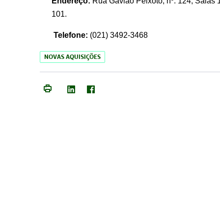
Endereço:
Rua Gavião Peixoto, nº. 124, Salas 1
101.
Telefone:
(021) 3492-3468
NOVAS AQUISIÇÕES