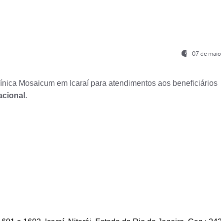
07 de maio
nica Mosaicum em Icaraí para atendimentos aos beneficiários
acional
.