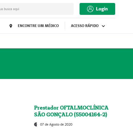
Login
ua busca aqui
ENCONTRE UM MÉDICO
ACESSO RÁPIDO
Prestador OFTALMOCLÍNICA
SÃO GONÇALO (55004164-2)
07 de Agosto de 2020