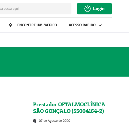
Login
ua busca aqui
ENCONTRE UM MÉDICO
ACESSO RÁPIDO
Prestador OFTALMOCLÍNICA
SÃO GONÇALO (55004164-2)
07 de Agosto de 2020