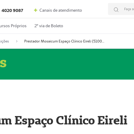
Faça s
Canais de atendimento
4020 9087
ursos Próprios
2º via de Boleto
ições
Prestador Mosaicum Espaço Clínico Eireli (51004355-5)
s
m Espaço Clínico Eireli