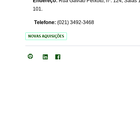
Endereço:
Rua Gavião Peixoto, nº. 124, Salas 1
101.
Telefone:
(021) 3492-3468
NOVAS AQUISIÇÕES