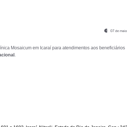
07 de maio
nica Mosaicum em Icaraí para atendimentos aos beneficiários
acional
.