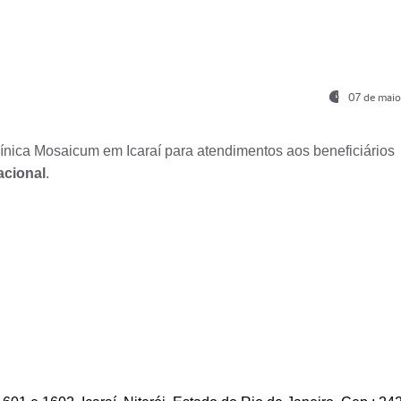
07 de maio
nica Mosaicum em Icaraí para atendimentos aos beneficiários
acional
.