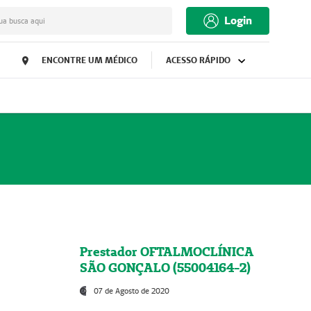
Login
ua busca aqui
ENCONTRE UM MÉDICO
ACESSO RÁPIDO
Prestador OFTALMOCLÍNICA
SÃO GONÇALO (55004164-2)
07 de Agosto de 2020