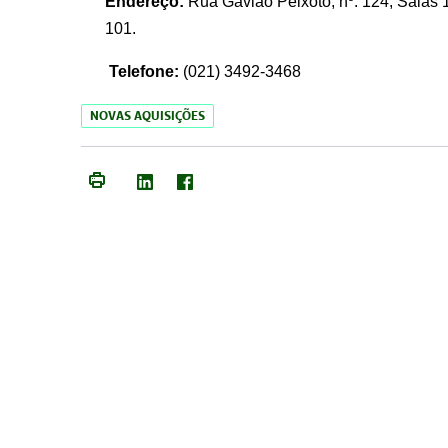
Endereço:
Rua Gavião Peixoto, nº. 124, Salas 1
101.
Telefone:
(021) 3492-3468
NOVAS AQUISIÇÕES