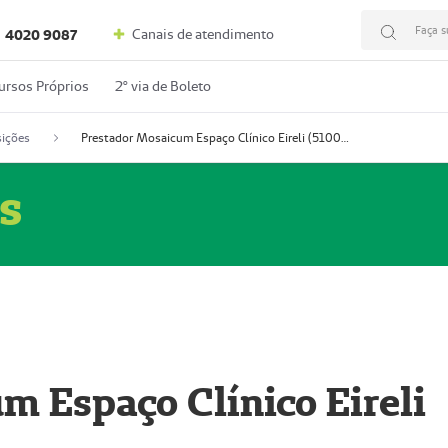
Faça s
Canais de atendimento
4020 9087
ursos Próprios
2º via de Boleto
ições
Prestador Mosaicum Espaço Clínico Eireli (51004355-5)
s
m Espaço Clínico Eireli