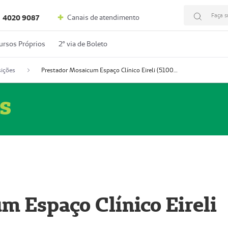
Faça s
Canais de atendimento
4020 9087
ursos Próprios
2º via de Boleto
ições
Prestador Mosaicum Espaço Clínico Eireli (51004355-5)
s
m Espaço Clínico Eireli