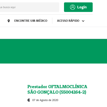
Login
ua busca aqui
ENCONTRE UM MÉDICO
ACESSO RÁPIDO
Prestador OFTALMOCLÍNICA
SÃO GONÇALO (55004164-2)
07 de Agosto de 2020