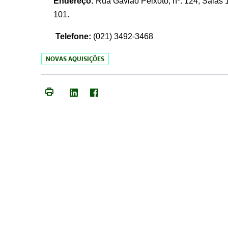
Endereço:
Rua Gavião Peixoto, nº. 124, Salas 1
101.
Telefone:
(021) 3492-3468
NOVAS AQUISIÇÕES