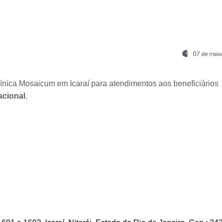
07 de maio
nica Mosaicum em Icaraí para atendimentos aos beneficiários
acional
.