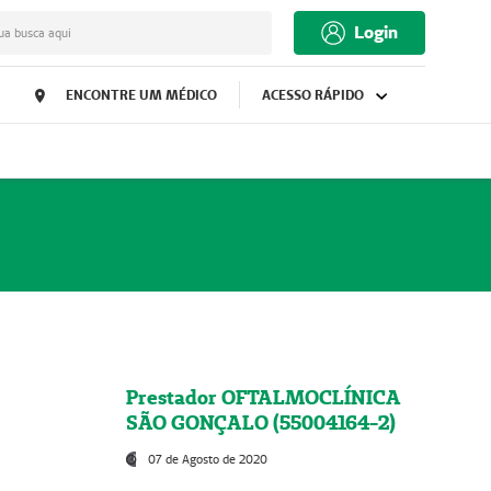
Login
ua busca aqui
ENCONTRE UM MÉDICO
ACESSO RÁPIDO
Prestador OFTALMOCLÍNICA
SÃO GONÇALO (55004164-2)
07 de Agosto de 2020