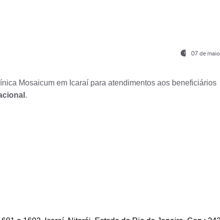
07 de maio
nica Mosaicum em Icaraí para atendimentos aos beneficiários
acional
.