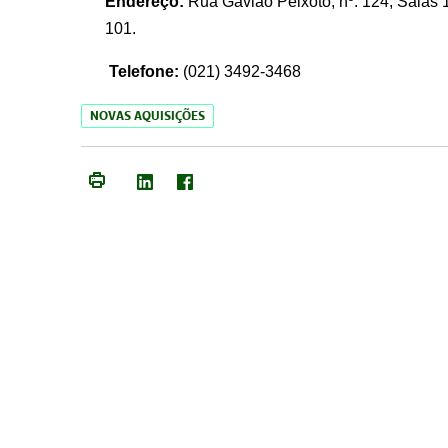
Endereço:
Rua Gavião Peixoto, nº. 124, Salas 1
101.
Telefone:
(021) 3492-3468
NOVAS AQUISIÇÕES