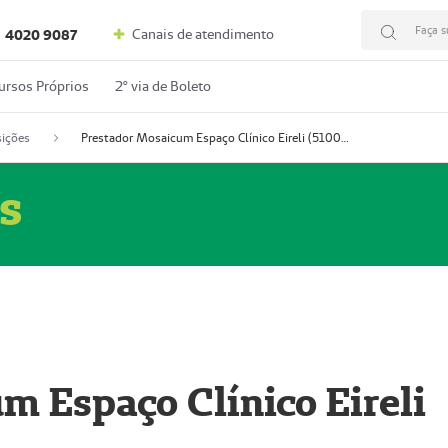
Faça s
Canais de atendimento
4020 9087
ursos Próprios
2º via de Boleto
ições
Prestador Mosaicum Espaço Clínico Eireli (51004355-5)
s
m Espaço Clínico Eireli