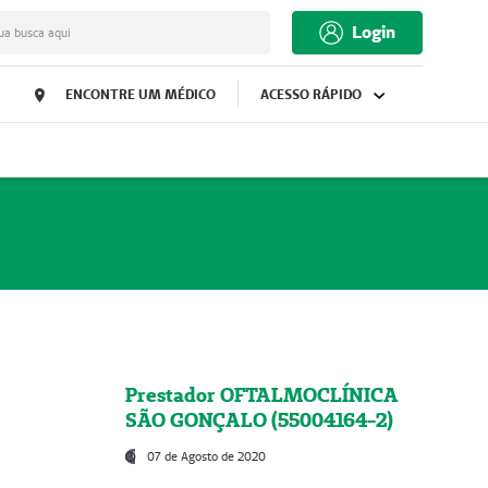
Login
ua busca aqui
ENCONTRE UM MÉDICO
ACESSO RÁPIDO
Prestador OFTALMOCLÍNICA
SÃO GONÇALO (55004164-2)
07 de Agosto de 2020