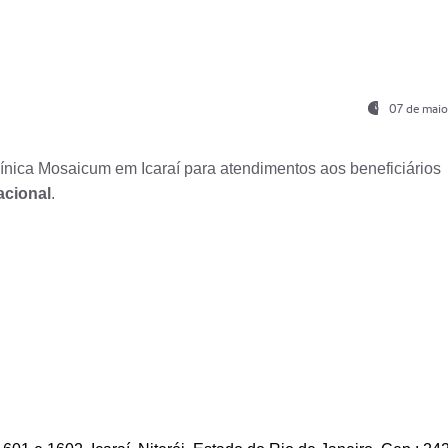
07 de maio
nica Mosaicum em Icaraí para atendimentos aos beneficiários
acional
.