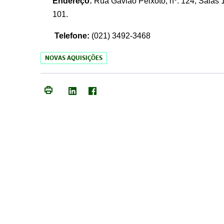
Endereço:
Rua Gavião Peixoto, nº. 124, Salas 1
101.
Telefone:
(021) 3492-3468
NOVAS AQUISIÇÕES