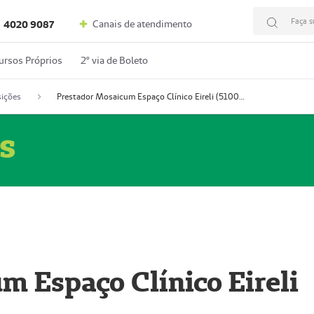
Faça s
Canais de atendimento
4020 9087
ursos Próprios
2º via de Boleto
ições
Prestador Mosaicum Espaço Clínico Eireli (51004355-5)
s
m Espaço Clínico Eireli