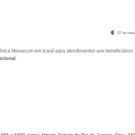
07 de maio
nica Mosaicum em Icaraí para atendimentos aos beneficiários
acional
.