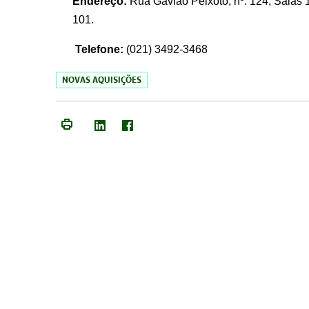
Endereço:
Rua Gavião Peixoto, nº. 124, Salas 1
101.
Telefone:
(021) 3492-3468
NOVAS AQUISIÇÕES