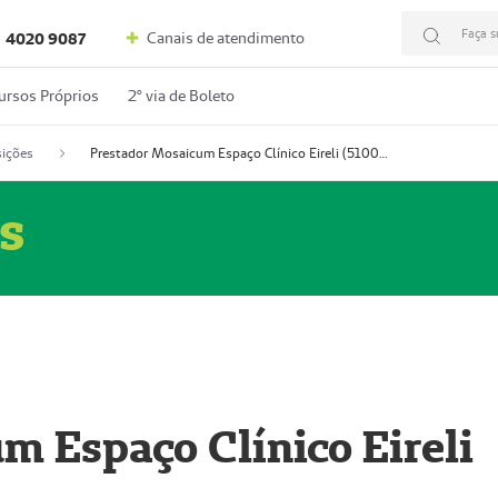
Faça s
Canais de atendimento
4020 9087
ursos Próprios
2º via de Boleto
ições
Prestador Mosaicum Espaço Clínico Eireli (51004355-5)
s
m Espaço Clínico Eireli