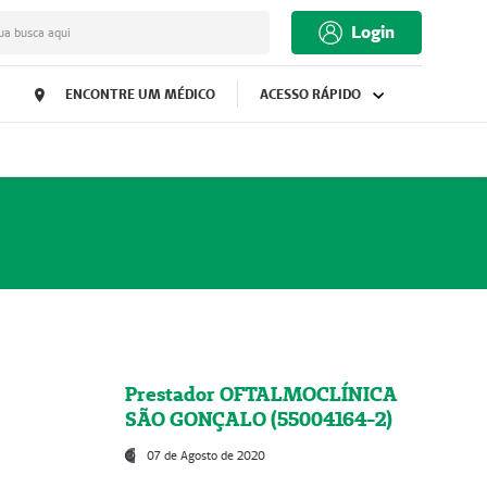
Login
ua busca aqui
ENCONTRE UM MÉDICO
ACESSO RÁPIDO
Prestador OFTALMOCLÍNICA
SÃO GONÇALO (55004164-2)
07 de Agosto de 2020