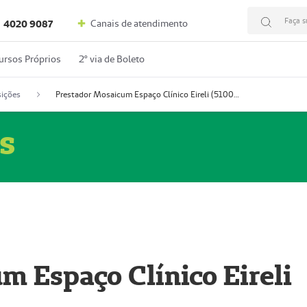
Faça s
Canais de atendimento
4020 9087
ursos Próprios
2º via de Boleto
ições
Prestador Mosaicum Espaço Clínico Eireli (51004355-5)
s
m Espaço Clínico Eireli