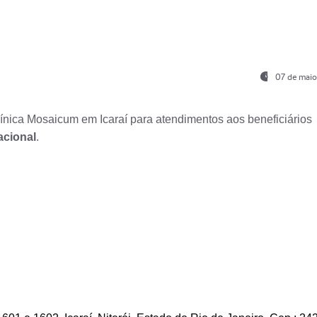
07 de maio
nica Mosaicum em Icaraí para atendimentos aos beneficiários
acional
.