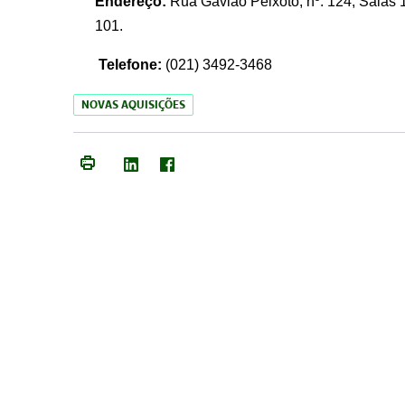
Endereço:
Rua Gavião Peixoto, nº. 124, Salas 1
101.
Telefone:
(021) 3492-3468
NOVAS AQUISIÇÕES