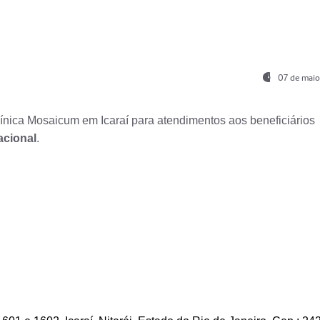
07 de maio
nica Mosaicum em Icaraí para atendimentos aos beneficiários
acional
.