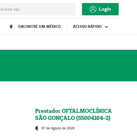
Login
ua busca aqui
ENCONTRE UM MÉDICO
ACESSO RÁPIDO
Prestador OFTALMOCLÍNICA
SÃO GONÇALO (55004164-2)
07 de Agosto de 2020