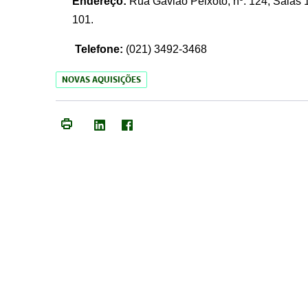
Endereço:
Rua Gavião Peixoto, nº. 124, Salas 1
101.
Telefone:
(021) 3492-3468
NOVAS AQUISIÇÕES