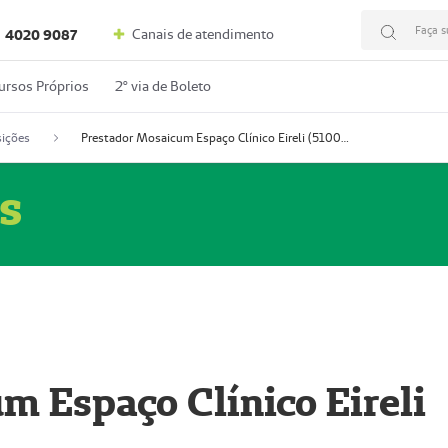
Faça s
Canais de atendimento
4020 9087
ursos Próprios
2º via de Boleto
ições
Prestador Mosaicum Espaço Clínico Eireli (51004355-5)
s
m Espaço Clínico Eireli