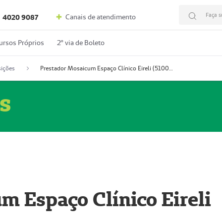
Faça s
Canais de atendimento
4020 9087
ursos Próprios
2º via de Boleto
ições
Prestador Mosaicum Espaço Clínico Eireli (51004355-5)
s
m Espaço Clínico Eireli