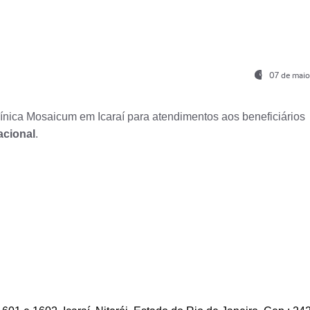
07 de maio
nica Mosaicum em Icaraí para atendimentos aos beneficiários
acional
.