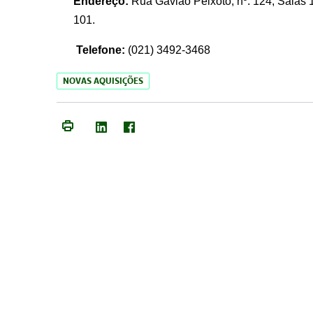
Endereço:
Rua Gavião Peixoto, nº. 124, Salas 1
101.
Telefone:
(021) 3492-3468
NOVAS AQUISIÇÕES