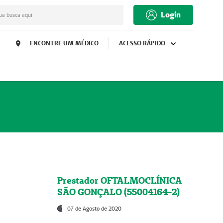
Login
ua busca aqui
ENCONTRE UM MÉDICO
ACESSO RÁPIDO
Prestador OFTALMOCLÍNICA
SÃO GONÇALO (55004164-2)
07 de Agosto de 2020