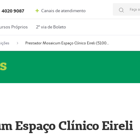
Faça s
Canais de atendimento
4020 9087
ursos Próprios
2º via de Boleto
ições
Prestador Mosaicum Espaço Clínico Eireli (51004355-5)
s
m Espaço Clínico Eireli