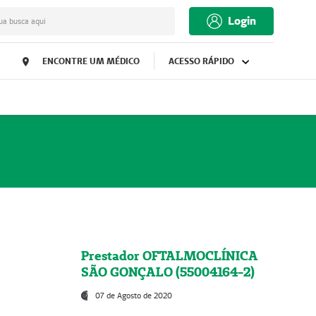
Login
ua busca aqui
ENCONTRE UM MÉDICO
ACESSO RÁPIDO
Prestador OFTALMOCLÍNICA
SÃO GONÇALO (55004164-2)
07 de Agosto de 2020