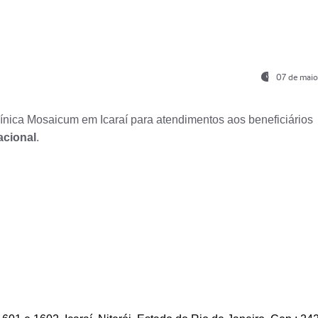
07 de maio
nica Mosaicum em Icaraí para atendimentos aos beneficiários
acional
.