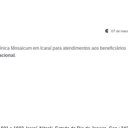
07 de maio
nica Mosaicum em Icaraí para atendimentos aos beneficiários
acional
.