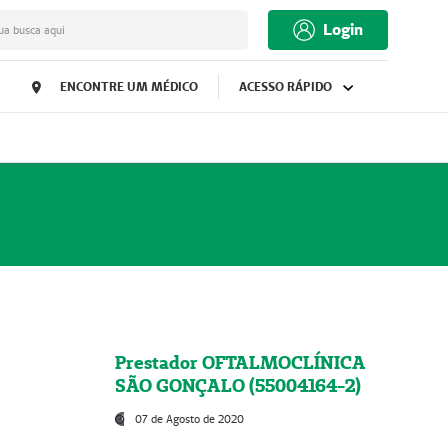
Login
ua busca aqui
ENCONTRE UM MÉDICO
ACESSO RÁPIDO
Prestador OFTALMOCLÍNICA
SÃO GONÇALO (55004164-2)
07 de Agosto de 2020