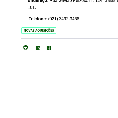
Endereço:
Rua Gavião Peixoto, nº. 124, Salas 1
101.
Telefone:
(021) 3492-3468
NOVAS AQUISIÇÕES