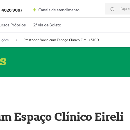
Faça s
Canais de atendimento
4020 9087
ursos Próprios
2º via de Boleto
ições
Prestador Mosaicum Espaço Clínico Eireli (51004355-5)
s
m Espaço Clínico Eireli