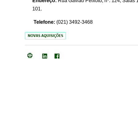
Endereço:
Rua Gavião Peixoto, nº. 124, Salas 1
101.
Telefone:
(021) 3492-3468
NOVAS AQUISIÇÕES