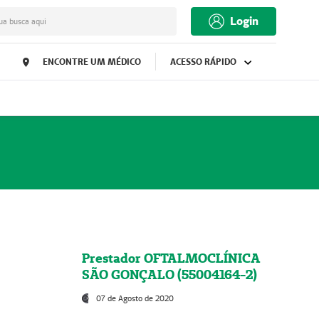
Login
ua busca aqui
ENCONTRE UM MÉDICO
ACESSO RÁPIDO
Prestador OFTALMOCLÍNICA
SÃO GONÇALO (55004164-2)
07 de Agosto de 2020