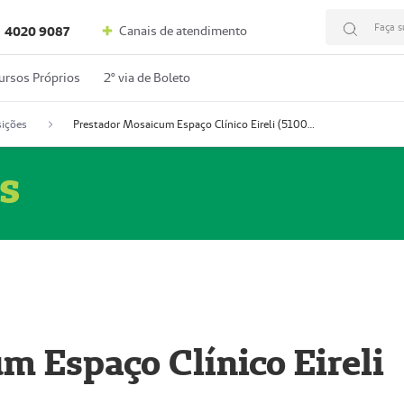
Faça s
Canais de atendimento
4020 9087
ursos Próprios
2º via de Boleto
ições
Prestador Mosaicum Espaço Clínico Eireli (51004355-5)
s
m Espaço Clínico Eireli