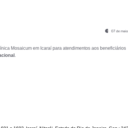
07 de maio
nica Mosaicum em Icaraí para atendimentos aos beneficiários
acional
.