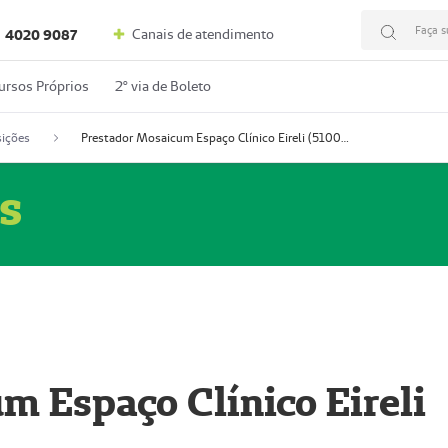
Faça s
Canais de atendimento
4020 9087
ursos Próprios
2º via de Boleto
ições
Prestador Mosaicum Espaço Clínico Eireli (51004355-5)
s
m Espaço Clínico Eireli