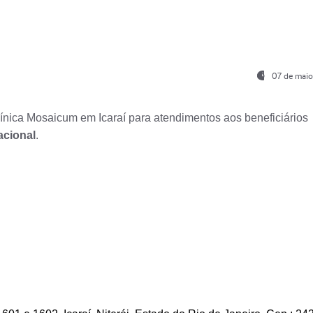
07 de maio
nica Mosaicum em Icaraí para atendimentos aos beneficiários
acional
.