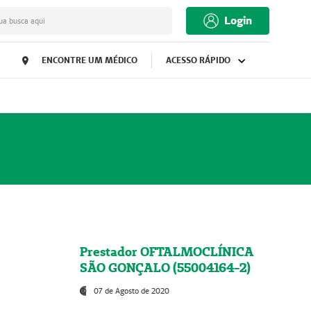
Login
ua busca aqui
ENCONTRE UM MÉDICO
ACESSO RÁPIDO
Prestador OFTALMOCLÍNICA
SÃO GONÇALO (55004164-2)
07 de Agosto de 2020