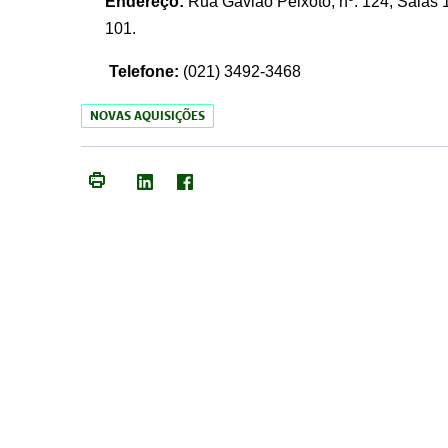
Endereço:
Rua Gavião Peixoto, nº. 124, Salas 1
101.
Telefone:
(021) 3492-3468
NOVAS AQUISIÇÕES