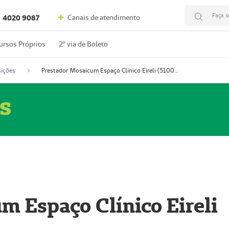
Faça s
Canais de atendimento
4020 9087
ursos Próprios
2º via de Boleto
ições
Prestador Mosaicum Espaço Clínico Eireli (51004355-5)
s
m Espaço Clínico Eireli