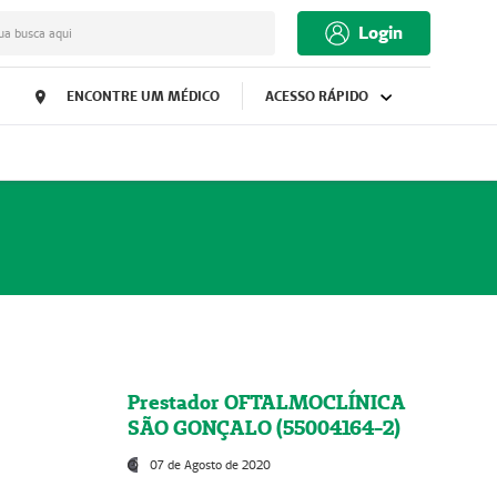
Login
ua busca aqui
ENCONTRE UM MÉDICO
ACESSO RÁPIDO
Prestador OFTALMOCLÍNICA
SÃO GONÇALO (55004164-2)
07 de Agosto de 2020