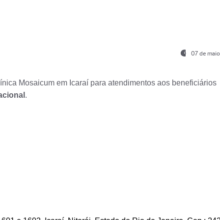
07 de maio
nica Mosaicum em Icaraí para atendimentos aos beneficiários
acional
.