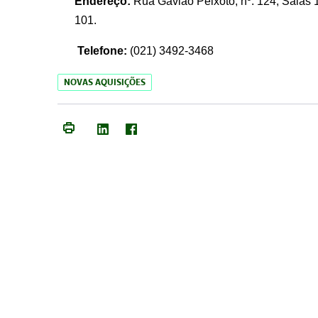
Endereço:
Rua Gavião Peixoto, nº. 124, Salas 1
101.
Telefone:
(021) 3492-3468
NOVAS AQUISIÇÕES