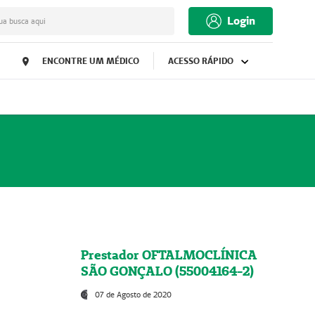
Login
ua busca aqui
ENCONTRE UM MÉDICO
ACESSO RÁPIDO
Prestador OFTALMOCLÍNICA
SÃO GONÇALO (55004164-2)
07 de Agosto de 2020