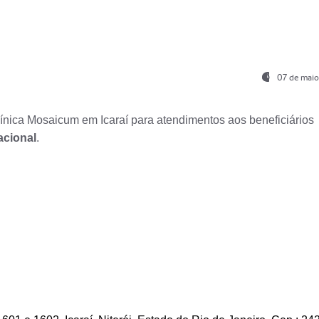
07 de maio
nica Mosaicum em Icaraí para atendimentos aos beneficiários
acional
.