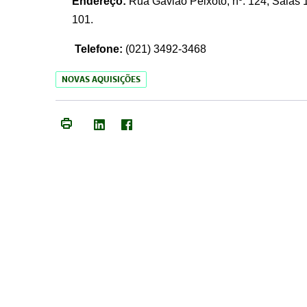
Endereço:
Rua Gavião Peixoto, nº. 124, Salas 1
101.
Telefone:
(021) 3492-3468
NOVAS AQUISIÇÕES