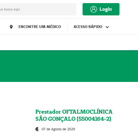
Login
ua busca aqui
ENCONTRE UM MÉDICO
ACESSO RÁPIDO
Prestador OFTALMOCLÍNICA
SÃO GONÇALO (55004164-2)
07 de Agosto de 2020