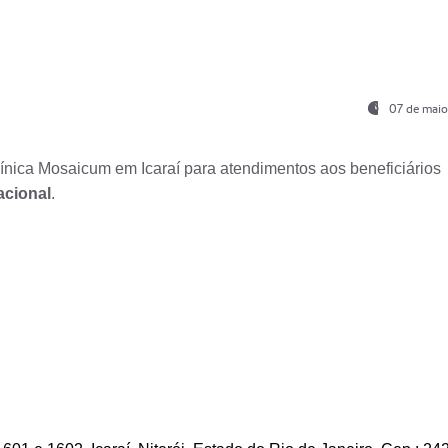
07 de maio
nica Mosaicum em Icaraí para atendimentos aos beneficiários
acional
.