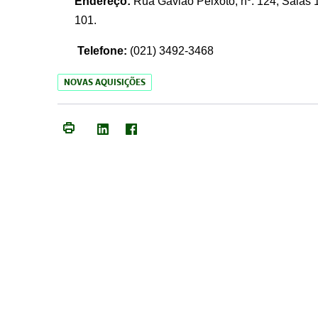
Endereço:
Rua Gavião Peixoto, nº. 124, Salas 1
101.
Telefone:
(021) 3492-3468
NOVAS AQUISIÇÕES