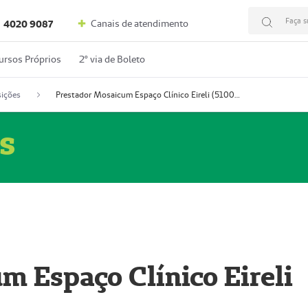
Faça s
Canais de atendimento
4020 9087
ursos Próprios
2º via de Boleto
ições
Prestador Mosaicum Espaço Clínico Eireli (51004355-5)
s
m Espaço Clínico Eireli