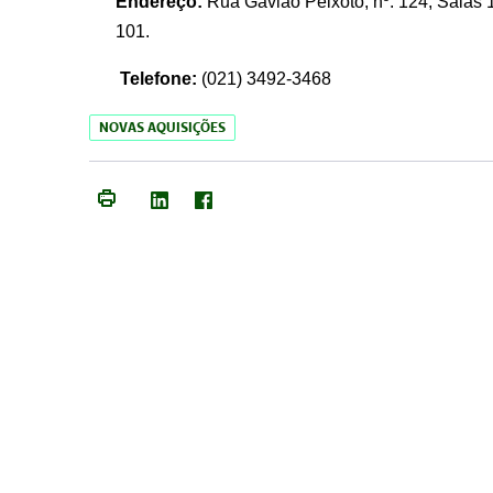
Endereço:
Rua Gavião Peixoto, nº. 124, Salas 1
101.
Telefone:
(021) 3492-3468
NOVAS AQUISIÇÕES