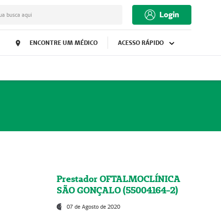
Login
ua busca aqui
ENCONTRE UM MÉDICO
ACESSO RÁPIDO
Prestador OFTALMOCLÍNICA
SÃO GONÇALO (55004164-2)
07 de Agosto de 2020