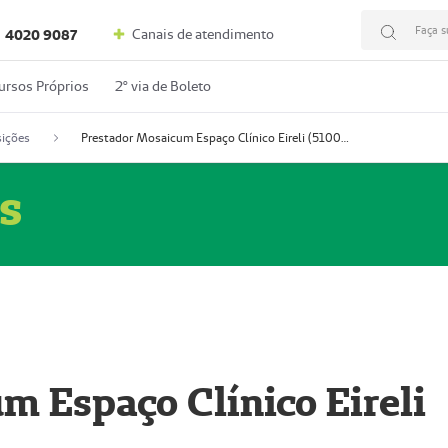
Faça s
Canais de atendimento
4020 9087
ursos Próprios
2º via de Boleto
ições
Prestador Mosaicum Espaço Clínico Eireli (51004355-5)
s
m Espaço Clínico Eireli