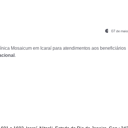
07 de maio
nica Mosaicum em Icaraí para atendimentos aos beneficiários
acional
.