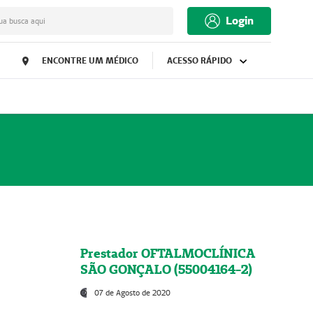
Login
ua busca aqui
ENCONTRE UM MÉDICO
ACESSO RÁPIDO
Prestador OFTALMOCLÍNICA
SÃO GONÇALO (55004164-2)
07 de Agosto de 2020