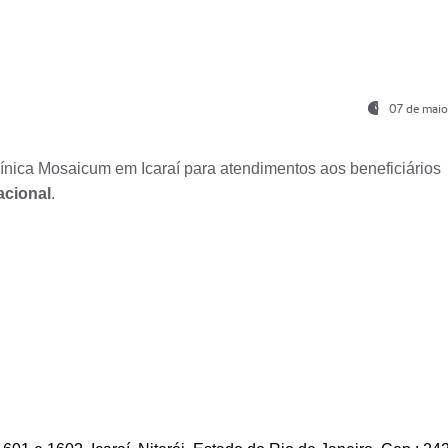
07 de maio
nica Mosaicum em Icaraí para atendimentos aos beneficiários
acional
.