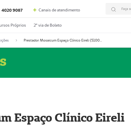
Faça s
Canais de atendimento
4020 9087
ursos Próprios
2º via de Boleto
ições
Prestador Mosaicum Espaço Clínico Eireli (51004355-5)
s
m Espaço Clínico Eireli