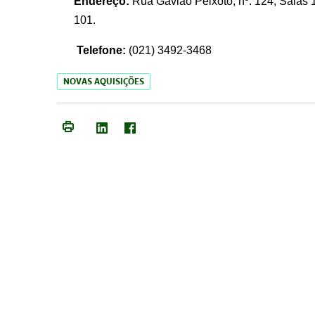
Endereço:
Rua Gavião Peixoto, nº. 124, Salas 1
101.
Telefone:
(021) 3492-3468
NOVAS AQUISIÇÕES