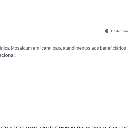
07 de maio
nica Mosaicum em Icaraí para atendimentos aos beneficiários
acional
.