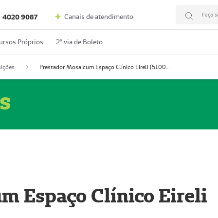
Faça s
Canais de atendimento
4020 9087
ursos Próprios
2º via de Boleto
ições
Prestador Mosaicum Espaço Clínico Eireli (51004355-5)
s
m Espaço Clínico Eireli