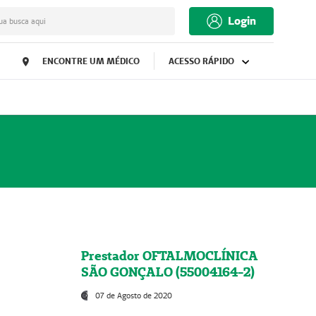
Login
ua busca aqui
ENCONTRE UM MÉDICO
ACESSO RÁPIDO
Prestador OFTALMOCLÍNICA
SÃO GONÇALO (55004164-2)
07 de Agosto de 2020