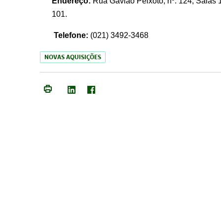
Endereço:
Rua Gavião Peixoto, nº. 124, Salas 1
101.
Telefone:
(021) 3492-3468
NOVAS AQUISIÇÕES