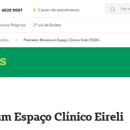
Faça s
Canais de atendimento
4020 9087
ursos Próprios
2º via de Boleto
ições
Prestador Mosaicum Espaço Clínico Eireli (51004355-5)
s
m Espaço Clínico Eireli