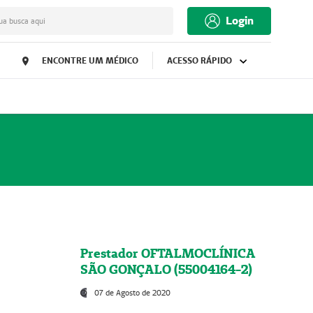
Login
ua busca aqui
ENCONTRE UM MÉDICO
ACESSO RÁPIDO
Prestador OFTALMOCLÍNICA
SÃO GONÇALO (55004164-2)
07 de Agosto de 2020