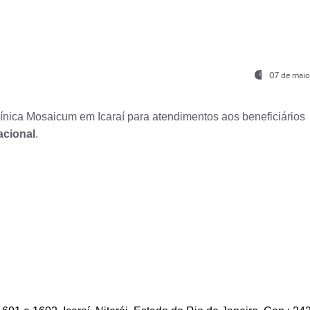
07 de maio
nica Mosaicum em Icaraí para atendimentos aos beneficiários
acional
.