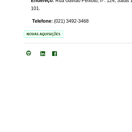
Endereço:
Rua Gavião Peixoto, nº. 124, Salas 1
101.
Telefone:
(021) 3492-3468
NOVAS AQUISIÇÕES