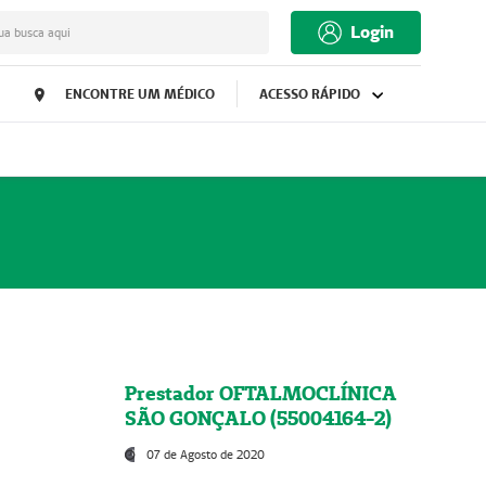
Login
ua busca aqui
ENCONTRE UM MÉDICO
ACESSO RÁPIDO
Prestador OFTALMOCLÍNICA
SÃO GONÇALO (55004164-2)
07 de Agosto de 2020