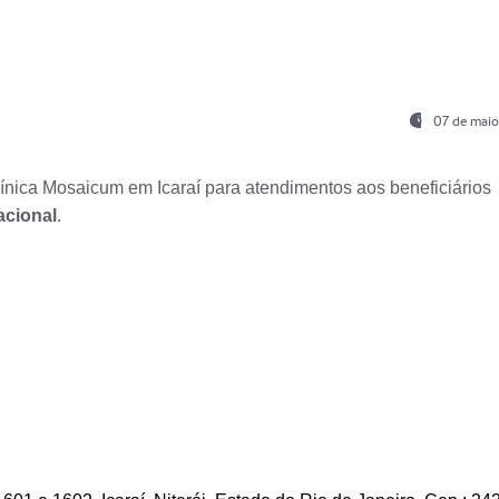
07 de maio
nica Mosaicum em Icaraí para atendimentos aos beneficiários
acional
.