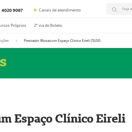
Faça s
Canais de atendimento
4020 9087
ursos Próprios
2º via de Boleto
ições
Prestador Mosaicum Espaço Clínico Eireli (51004355-5)
s
m Espaço Clínico Eireli