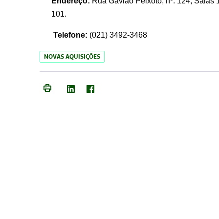
Endereço:
Rua Gavião Peixoto, nº. 124, Salas 1
101.
Telefone:
(021) 3492-3468
NOVAS AQUISIÇÕES