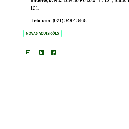
Endereço:
Rua Gavião Peixoto, nº. 124, Salas 1
101.
Telefone:
(021) 3492-3468
NOVAS AQUISIÇÕES