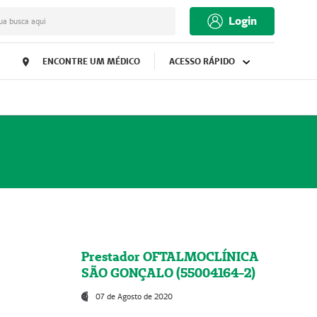
Login
ua busca aqui
ENCONTRE UM MÉDICO
ACESSO RÁPIDO
Prestador OFTALMOCLÍNICA
SÃO GONÇALO (55004164-2)
07 de Agosto de 2020