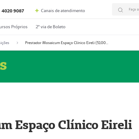
Faça s
Canais de atendimento
4020 9087
ursos Próprios
2º via de Boleto
ições
Prestador Mosaicum Espaço Clínico Eireli (51004355-5)
s
m Espaço Clínico Eireli