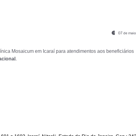
07 de maio
nica Mosaicum em Icaraí para atendimentos aos beneficiários
acional
.