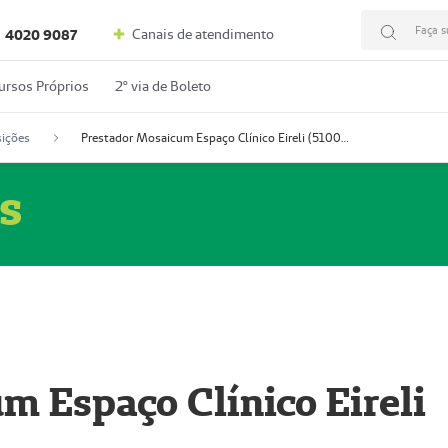
Faça s
Canais de atendimento
4020 9087
ursos Próprios
2º via de Boleto
ições
Prestador Mosaicum Espaço Clínico Eireli (51004355-5)
s
m Espaço Clínico Eireli