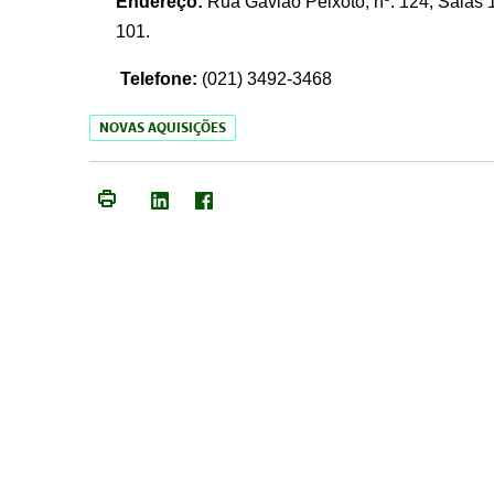
Endereço:
Rua Gavião Peixoto, nº. 124, Salas 1
101.
Telefone:
(021) 3492-3468
NOVAS AQUISIÇÕES