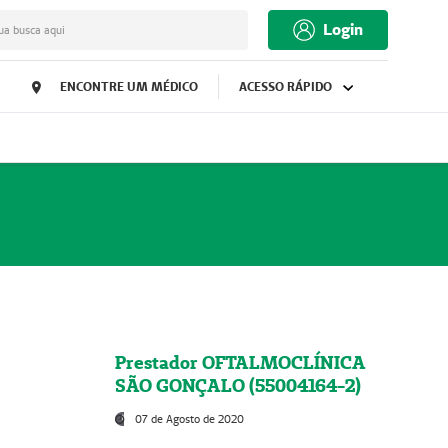
Login
ua busca aqui
ENCONTRE UM MÉDICO
ACESSO RÁPIDO
Prestador OFTALMOCLÍNICA
SÃO GONÇALO (55004164-2)
07 de Agosto de 2020