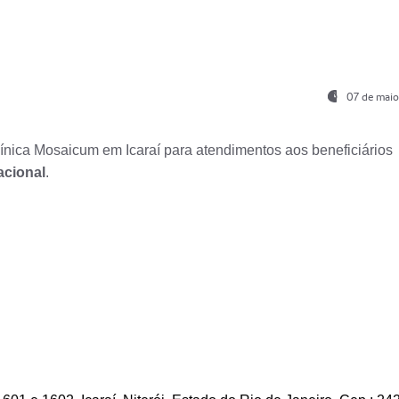
07 de maio
nica Mosaicum em Icaraí para atendimentos aos beneficiários
acional
.