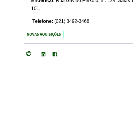
Endereço:
Rua Gavião Peixoto, nº. 124, Salas 1
101.
Telefone:
(021) 3492-3468
NOVAS AQUISIÇÕES