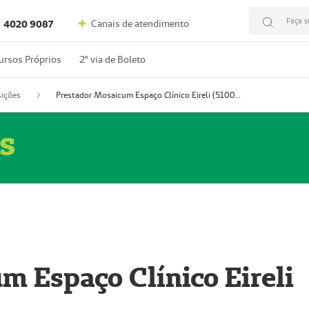
Faça s
Canais de atendimento
4020 9087
ursos Próprios
2º via de Boleto
ições
Prestador Mosaicum Espaço Clínico Eireli (51004355-5)
s
m Espaço Clínico Eireli