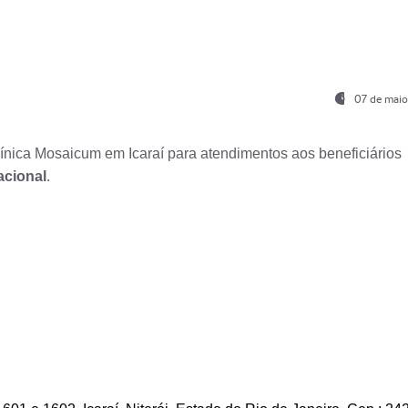
07 de maio
nica Mosaicum em Icaraí para atendimentos aos beneficiários
acional
.