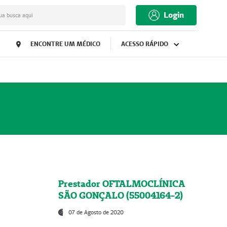
Login
ua busca aqui
ENCONTRE UM MÉDICO
ACESSO RÁPIDO
Prestador OFTALMOCLÍNICA
SÃO GONÇALO (55004164-2)
07 de Agosto de 2020