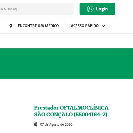
Login
ua busca aqui
ENCONTRE UM MÉDICO
ACESSO RÁPIDO
Prestador OFTALMOCLÍNICA
SÃO GONÇALO (55004164-2)
07 de Agosto de 2020