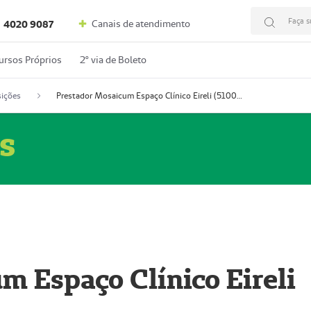
Faça s
Canais de atendimento
4020 9087
ursos Próprios
2º via de Boleto
ições
Prestador Mosaicum Espaço Clínico Eireli (51004355-5)
s
m Espaço Clínico Eireli