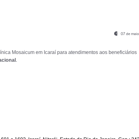
07 de maio
nica Mosaicum em Icaraí para atendimentos aos beneficiários
acional
.