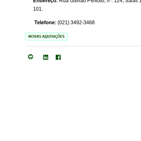
Endereço:
Rua Gavião Peixoto, nº. 124, Salas 1
101.
Telefone:
(021) 3492-3468
NOVAS AQUISIÇÕES