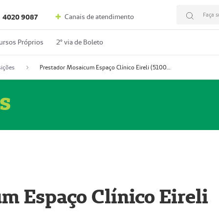
Faça s
Canais de atendimento
4020 9087
ursos Próprios
2º via de Boleto
ições
Prestador Mosaicum Espaço Clínico Eireli (51004355-5)
s
m Espaço Clínico Eireli