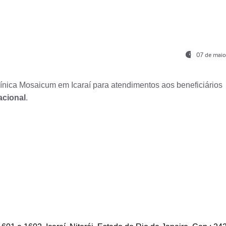
07 de maio
nica Mosaicum em Icaraí para atendimentos aos beneficiários
acional
.