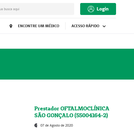
Login
ua busca aqui
ENCONTRE UM MÉDICO
ACESSO RÁPIDO
Prestador OFTALMOCLÍNICA
SÃO GONÇALO (55004164-2)
07 de Agosto de 2020