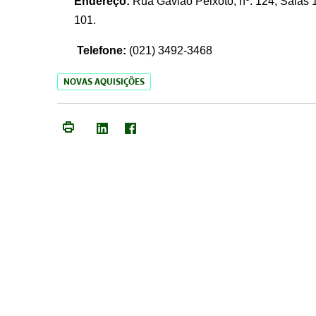
Endereço:
Rua Gavião Peixoto, nº. 124, Salas 1
101.
Telefone:
(021) 3492-3468
NOVAS AQUISIÇÕES