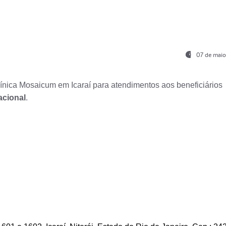
07 de maio
nica Mosaicum em Icaraí para atendimentos aos beneficiários
acional
.