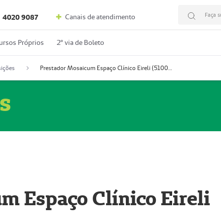
Faça s
Canais de atendimento
4020 9087
ursos Próprios
2º via de Boleto
ições
Prestador Mosaicum Espaço Clínico Eireli (51004355-5)
s
m Espaço Clínico Eireli