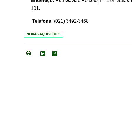
Endereço:
Rua Gavião Peixoto, nº. 124, Salas 1
101.
Telefone:
(021) 3492-3468
NOVAS AQUISIÇÕES