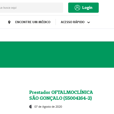
Login
ua busca aqui
ENCONTRE UM MÉDICO
ACESSO RÁPIDO
Prestador OFTALMOCLÍNICA
SÃO GONÇALO (55004164-2)
07 de Agosto de 2020