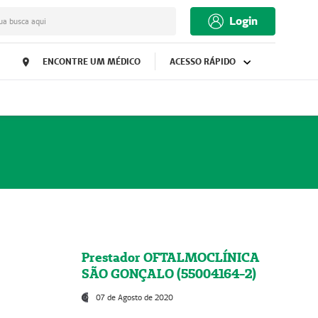
Login
ua busca aqui
ENCONTRE UM MÉDICO
ACESSO RÁPIDO
Prestador OFTALMOCLÍNICA
SÃO GONÇALO (55004164-2)
07 de Agosto de 2020