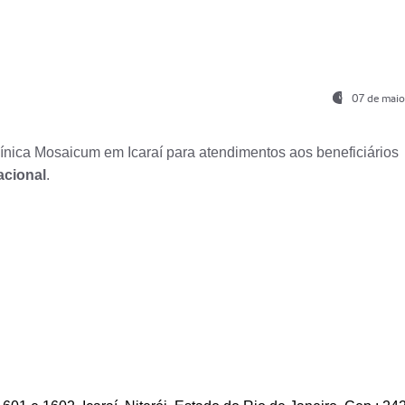
07 de maio
nica Mosaicum em Icaraí para atendimentos aos beneficiários
acional
.