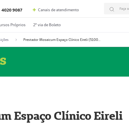
Faça s
Canais de atendimento
4020 9087
ursos Próprios
2º via de Boleto
ições
Prestador Mosaicum Espaço Clínico Eireli (51004355-5)
s
m Espaço Clínico Eireli