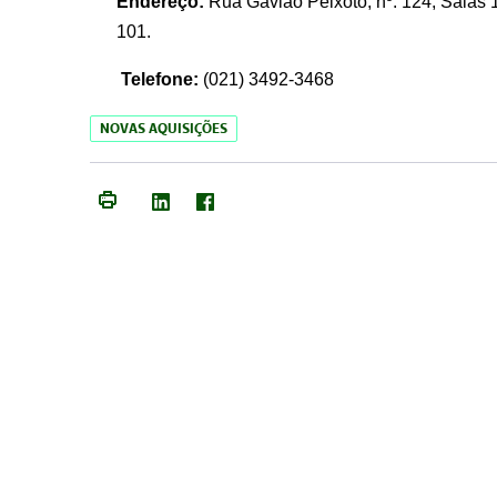
Endereço:
Rua Gavião Peixoto, nº. 124, Salas 1
101.
Telefone:
(021) 3492-3468
NOVAS AQUISIÇÕES