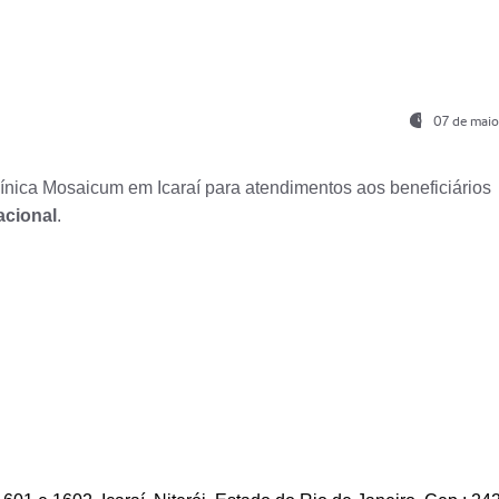
07 de maio
nica Mosaicum em Icaraí para atendimentos aos beneficiários
acional
.