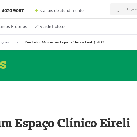
Faça s
Canais de atendimento
4020 9087
ursos Próprios
2º via de Boleto
ições
Prestador Mosaicum Espaço Clínico Eireli (51004355-5)
s
m Espaço Clínico Eireli