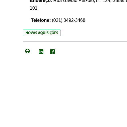
Endereço:
Rua Gavião Peixoto, nº. 124, Salas 1
101.
Telefone:
(021) 3492-3468
NOVAS AQUISIÇÕES