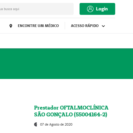
Login
ua busca aqui
ENCONTRE UM MÉDICO
ACESSO RÁPIDO
Prestador OFTALMOCLÍNICA
SÃO GONÇALO (55004164-2)
07 de Agosto de 2020