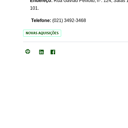
Endereço:
Rua Gavião Peixoto, nº. 124, Salas 1
101.
Telefone:
(021) 3492-3468
NOVAS AQUISIÇÕES