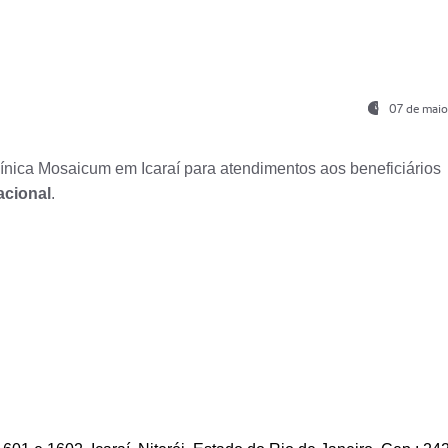
07 de maio
nica Mosaicum em Icaraí para atendimentos aos beneficiários
acional
.