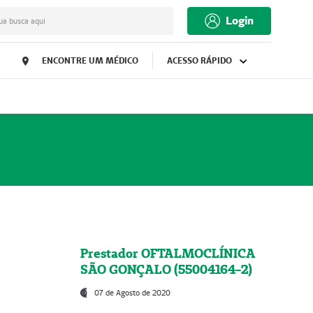
Login
ua busca aqui
ENCONTRE UM MÉDICO
ACESSO RÁPIDO
Prestador OFTALMOCLÍNICA
SÃO GONÇALO (55004164-2)
07 de Agosto de 2020