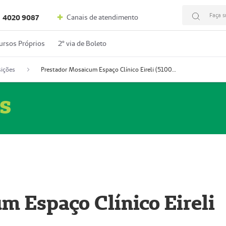
Faça s
Canais de atendimento
4020 9087
ursos Próprios
2º via de Boleto
ições
Prestador Mosaicum Espaço Clínico Eireli (51004355-5)
s
m Espaço Clínico Eireli