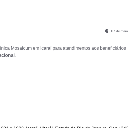
07 de maio
nica Mosaicum em Icaraí para atendimentos aos beneficiários
acional
.