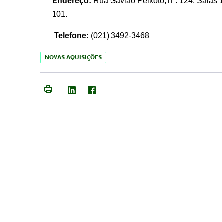
Endereço:
Rua Gavião Peixoto, nº. 124, Salas 1
101.
Telefone:
(021) 3492-3468
NOVAS AQUISIÇÕES