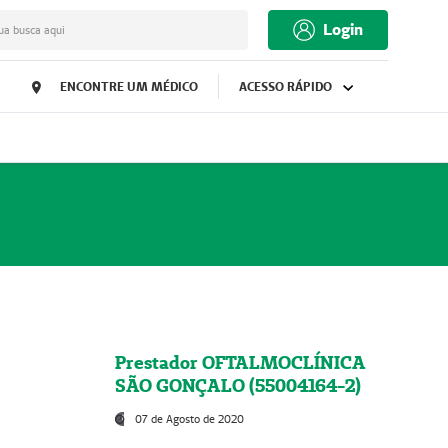
Login
ua busca aqui
ENCONTRE UM MÉDICO
ACESSO RÁPIDO
Prestador OFTALMOCLÍNICA
SÃO GONÇALO (55004164-2)
07 de Agosto de 2020