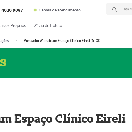
Faça s
Canais de atendimento
4020 9087
ursos Próprios
2º via de Boleto
ições
Prestador Mosaicum Espaço Clínico Eireli (51004355-5)
s
m Espaço Clínico Eireli