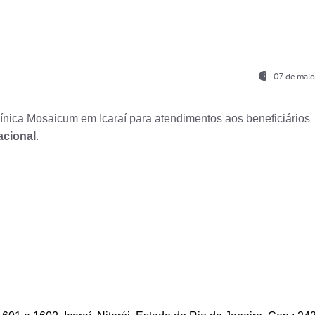
07 de maio
nica Mosaicum em Icaraí para atendimentos aos beneficiários
acional
.