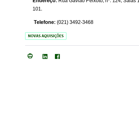
Endereço:
Rua Gavião Peixoto, nº. 124, Salas 1
101.
Telefone:
(021) 3492-3468
NOVAS AQUISIÇÕES