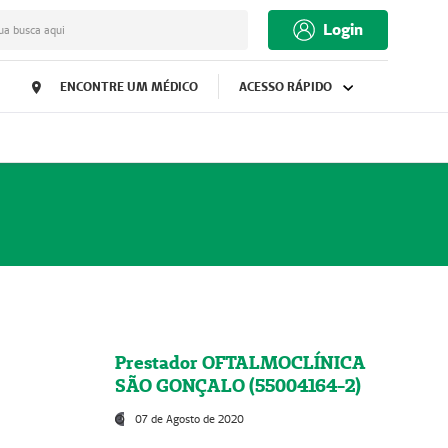
Login
ua busca aqui
ENCONTRE UM MÉDICO
ACESSO RÁPIDO
Prestador OFTALMOCLÍNICA
SÃO GONÇALO (55004164-2)
07 de Agosto de 2020