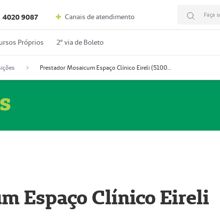
Faça s
Canais de atendimento
4020 9087
ursos Próprios
2º via de Boleto
ições
Prestador Mosaicum Espaço Clínico Eireli (51004355-5)
s
m Espaço Clínico Eireli