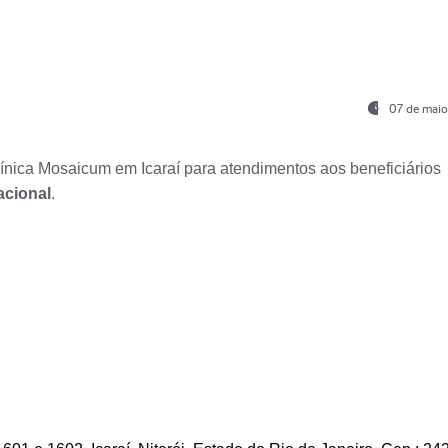
07 de maio
nica Mosaicum em Icaraí para atendimentos aos beneficiários
acional
.