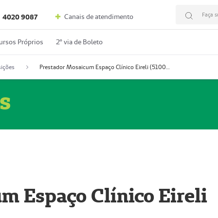
Faça s
Canais de atendimento
4020 9087
ursos Próprios
2º via de Boleto
ições
Prestador Mosaicum Espaço Clínico Eireli (51004355-5)
s
m Espaço Clínico Eireli