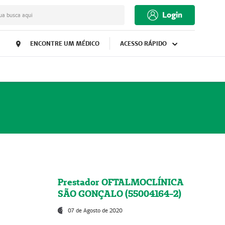
Login
ua busca aqui
ENCONTRE UM MÉDICO
ACESSO RÁPIDO
Prestador OFTALMOCLÍNICA
SÃO GONÇALO (55004164-2)
07 de Agosto de 2020