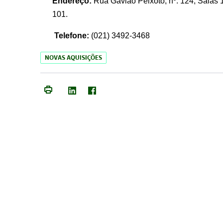
Endereço:
Rua Gavião Peixoto, nº. 124, Salas 1
101.
Telefone:
(021) 3492-3468
NOVAS AQUISIÇÕES