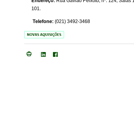
Endereço:
Rua Gavião Peixoto, nº. 124, Salas 1
101.
Telefone:
(021) 3492-3468
NOVAS AQUISIÇÕES