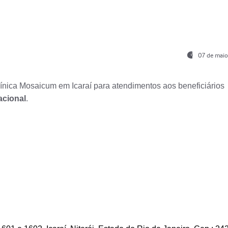
07 de maio
nica Mosaicum em Icaraí para atendimentos aos beneficiários
acional
.