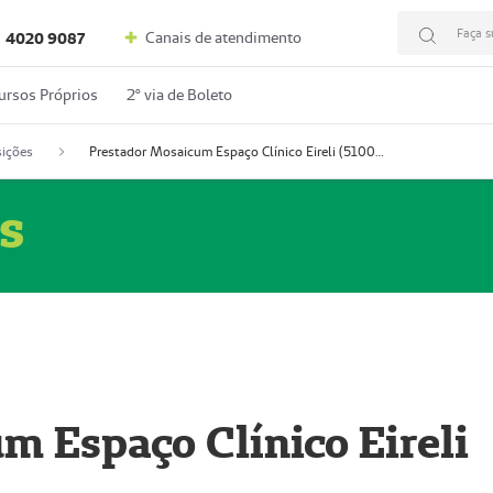
Faça s
Canais de atendimento
4020 9087
ursos Próprios
2º via de Boleto
ições
Prestador Mosaicum Espaço Clínico Eireli (51004355-5)
s
m Espaço Clínico Eireli