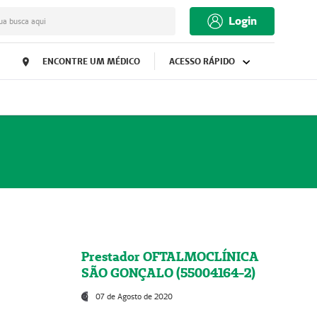
Login
ua busca aqui
ENCONTRE UM MÉDICO
ACESSO RÁPIDO
Prestador OFTALMOCLÍNICA
SÃO GONÇALO (55004164-2)
07 de Agosto de 2020